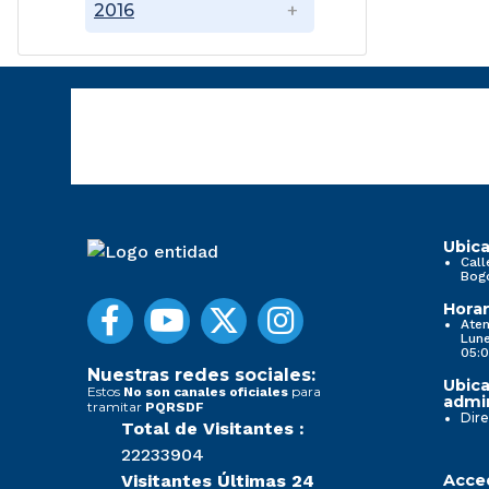
2016
Ubica
Call
Bog
Horar
Aten
Lune
05:0
Nuestras redes sociales:
Ubica
Estos
para
No son canales oficiales
admin
tramitar
PQRSDF
Dire
Total de Visitantes :
22233904
Visitantes Últimas 24
Acced