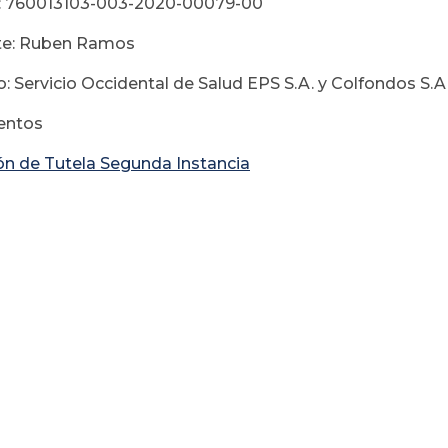
: 760013103-003-2020-00079-00
te: Ruben Ramos
: Servicio Occidental de Salud EPS S.A. y Colfondos S.A
ntos
ón de Tutela Segunda Instancia