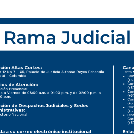
Rama Judicial
ción Altas Cortes:
Cana
e 12 No 7 - 65, Palacio de Justicia Alfonso Reyes Echandía
Estos
otá - Colombia
Con
(+5
Cor
ios de Atención:
(+5
ción Presencial:
Con
s a Viernes de 08:00 a.m. a 01:00 p.m. y de 02:00 p.m. a
(+5
0 p.m.
Com
(+5
ción de Despachos Judiciales y Sedes
Cor
istrativas:
(+5
ctorio Nacional
Dir
Car
(+5
a a su correo electrónico institucional
Enla