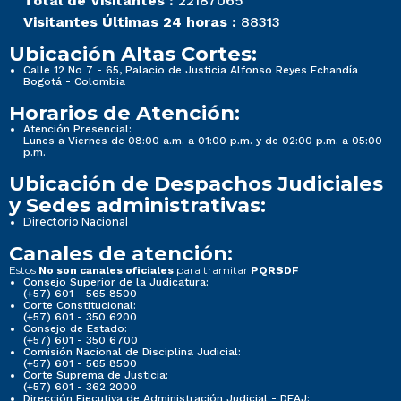
Total de Visitantes :
22187065
Visitantes Últimas 24 horas :
88313
Ubicación Altas Cortes:
Calle 12 No 7 - 65, Palacio de Justicia Alfonso Reyes Echandía
Bogotá - Colombia
Horarios de Atención:
Atención Presencial:
Lunes a Viernes de 08:00 a.m. a 01:00 p.m. y de 02:00 p.m. a 05:00
p.m.
Ubicación de Despachos Judiciales
y Sedes administrativas:
Directorio Nacional
Canales de atención:
Estos
para tramitar
No son canales oficiales
PQRSDF
Consejo Superior de la Judicatura:
(+57) 601 - 565 8500
Corte Constitucional:
(+57) 601 - 350 6200
Consejo de Estado:
(+57) 601 - 350 6700
Comisión Nacional de Disciplina Judicial:
(+57) 601 - 565 8500
Corte Suprema de Justicia:
(+57) 601 - 362 2000
Dirección Ejecutiva de Administración Judicial - DEAJ: