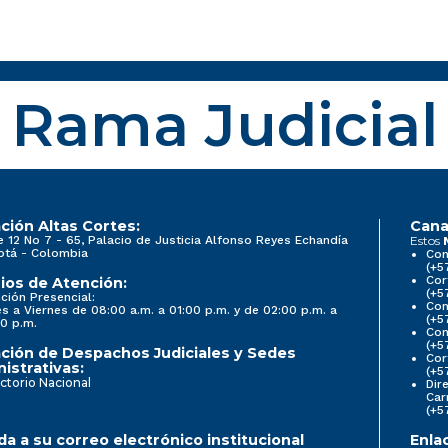
Rama Judicial
ción Altas Cortes:
Cana
e 12 No 7 - 65, Palacio de Justicia Alfonso Reyes Echandía
Estos
otá - Colombia
Con
(+5
Cor
ios de Atención:
(+5
ción Presencial:
Con
s a Viernes de 08:00 a.m. a 01:00 p.m. y de 02:00 p.m. a
(+5
0 p.m.
Com
(+5
ción de Despachos Judiciales y Sedes
Cor
istrativas:
(+5
ctorio Nacional
Dir
Car
(+5
a a su correo electrónico institucional
Enla