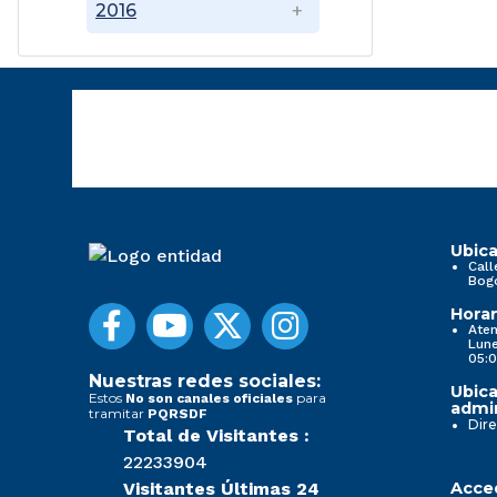
2016
Ubica
Call
Bog
Horar
Aten
Lune
05:0
Nuestras redes sociales:
Ubica
Estos
para
No son canales oficiales
admin
tramitar
PQRSDF
Dire
Total de Visitantes :
22233904
Visitantes Últimas 24
Acced