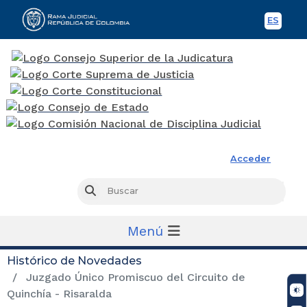
ES
Spani
Rama Judicial
Acceder
Busc
Buscar
Menú
Histórico de Novedades
Juzgado Único Promiscuo del Circuito de
Quinchía - Risaralda