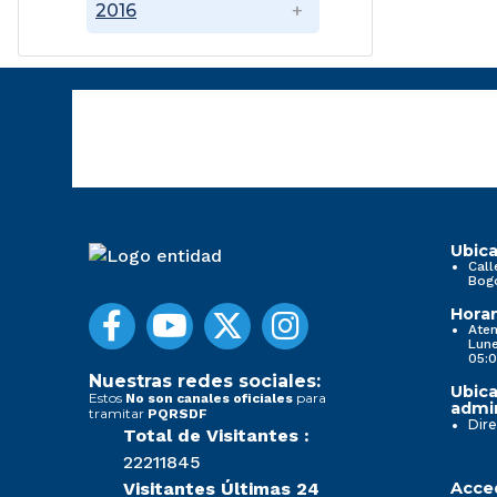
2016
Ubica
Call
Bog
Horar
Aten
Lune
05:0
Nuestras redes sociales:
Ubica
Estos
para
No son canales oficiales
admin
tramitar
PQRSDF
Dire
Total de Visitantes :
22211845
Visitantes Últimas 24
Acced