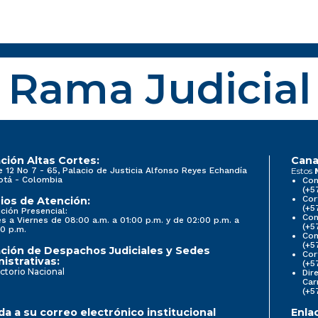
Rama Judicial
ción Altas Cortes:
Cana
e 12 No 7 - 65, Palacio de Justicia Alfonso Reyes Echandía
Estos
otá - Colombia
Con
(+5
Cor
ios de Atención:
(+5
ción Presencial:
Con
s a Viernes de 08:00 a.m. a 01:00 p.m. y de 02:00 p.m. a
(+5
0 p.m.
Com
(+5
ción de Despachos Judiciales y Sedes
Cor
istrativas:
(+5
ctorio Nacional
Dir
Car
(+5
a a su correo electrónico institucional
Enla