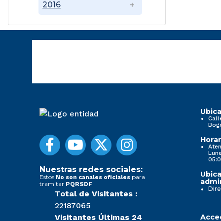
2016
Ubica
Call
Bog
Horar
Aten
Lune
05:0
Nuestras redes sociales:
Ubica
Estos
para
No son canales oficiales
admin
tramitar
PQRSDF
Dire
Total de Visitantes :
22187065
Visitantes Últimas 24
Acced