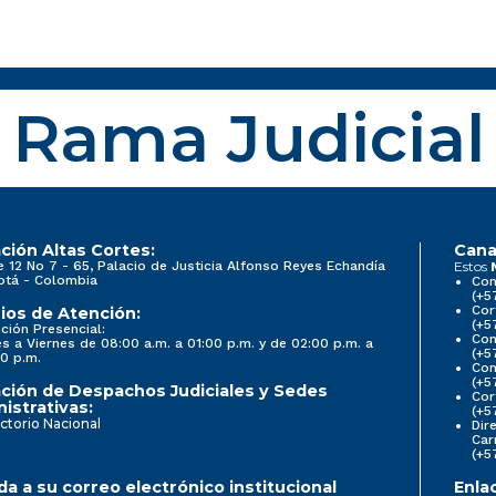
Rama Judicial
ción Altas Cortes:
Cana
e 12 No 7 - 65, Palacio de Justicia Alfonso Reyes Echandía
Estos
otá - Colombia
Con
(+5
Cor
ios de Atención:
(+5
ción Presencial:
Con
s a Viernes de 08:00 a.m. a 01:00 p.m. y de 02:00 p.m. a
(+5
0 p.m.
Com
(+5
ción de Despachos Judiciales y Sedes
Cor
istrativas:
(+5
ctorio Nacional
Dir
Car
(+5
a a su correo electrónico institucional
Enla