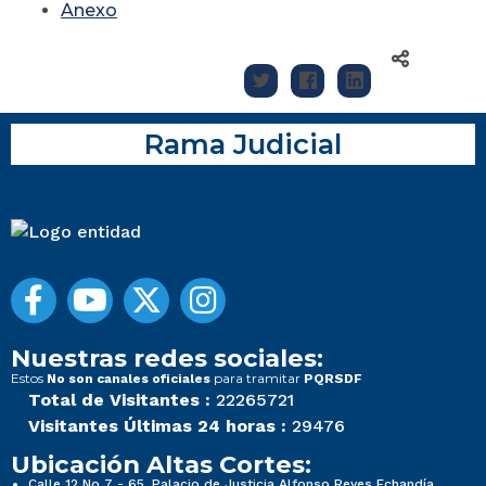
Anexo
Rama Judicial
Nuestras redes sociales:
Estos
para tramitar
No son canales oficiales
PQRSDF
Total de Visitantes :
22265721
Visitantes Últimas 24 horas :
29476
Ubicación Altas Cortes:
Calle 12 No 7 - 65, Palacio de Justicia Alfonso Reyes Echandía