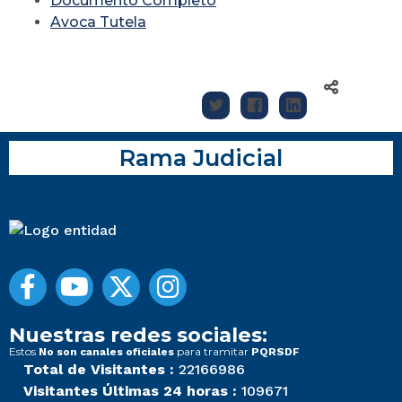
Documento Completo
Avoca Tutela
:
Rama Judicial
Nuestras redes sociales:
Estos
para tramitar
No son canales oficiales
PQRSDF
Total de Visitantes :
22166986
Visitantes Últimas 24 horas :
109671