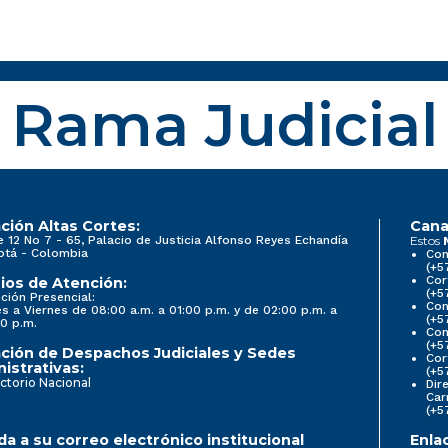
Rama Judicial
ción Altas Cortes:
Cana
e 12 No 7 - 65, Palacio de Justicia Alfonso Reyes Echandía
Estos
otá - Colombia
Con
(+5
Cor
ios de Atención:
(+5
ción Presencial:
Con
s a Viernes de 08:00 a.m. a 01:00 p.m. y de 02:00 p.m. a
(+5
0 p.m.
Com
(+5
ción de Despachos Judiciales y Sedes
Cor
istrativas:
(+5
ctorio Nacional
Dir
Car
(+5
a a su correo electrónico institucional
Enla