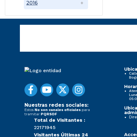
2016
Ubica
Call
Bog
Horar
Aten
Lune
05:0
Nuestras redes sociales:
Ubica
Estos
para
No son canales oficiales
admin
tramitar
PQRSDF
Dire
Total de Visitantes :
22171945
Visitantes Últimas 24
Acced