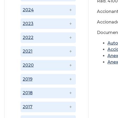
Rad. 410
2024
Accionan
Acciona
2023
Document
2022
Auto
Acci
2021
Anex
Ane
2020
2019
2018
2017