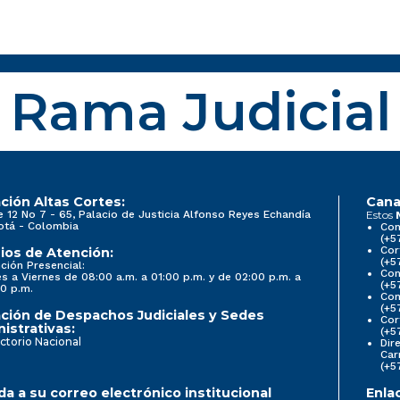
Rama Judicial
ción Altas Cortes:
Cana
e 12 No 7 - 65, Palacio de Justicia Alfonso Reyes Echandía
Estos
otá - Colombia
Con
(+5
Cor
ios de Atención:
(+5
ción Presencial:
Con
s a Viernes de 08:00 a.m. a 01:00 p.m. y de 02:00 p.m. a
(+5
0 p.m.
Com
(+5
ción de Despachos Judiciales y Sedes
Cor
istrativas:
(+5
ctorio Nacional
Dir
Car
(+5
a a su correo electrónico institucional
Enla