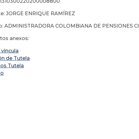
01310300220200008800
te: JORGE ENRIQUE RAMÍREZ
do: ADMINISTRADORA COLOMBIANA DE PENSIONES C
os anexos:
 vincula
ón de Tutela
os Tutela
xo