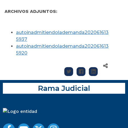
ARCHIVOS ADJUNTOS:
autoinadmitiendolademanda202061613
5937
autoinadmitiendolademanda202061613
5920
Rama Judicial