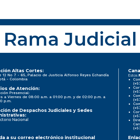
Rama Judicial
ción Altas Cortes:
Cana
e 12 No 7 - 65, Palacio de Justicia Alfonso Reyes Echandía
Estos
otá - Colombia
Con
(+5
Cor
ios de Atención:
(+5
ción Presencial:
Con
s a Viernes de 08:00 a.m. a 01:00 p.m. y de 02:00 p.m. a
(+5
0 p.m.
Com
(+5
ción de Despachos Judiciales y Sedes
Cor
istrativas:
(+5
ctorio Nacional
Dir
Car
(+5
a a su correo electrónico institucional
Enla