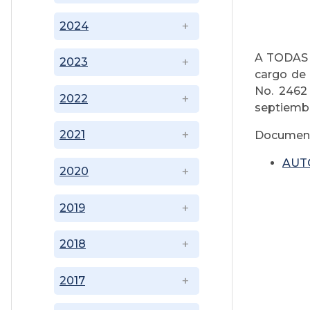
2024
A TODAS 
2023
cargo de
No. 2462 
2022
septiembr
2021
Document
AUT
2020
2019
2018
2017