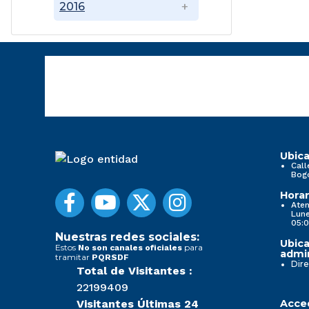
2016
Ubica
Call
Bog
Horar
Aten
Lune
05:0
Nuestras redes sociales:
Ubica
Estos
para
No son canales oficiales
admin
tramitar
PQRSDF
Dire
Total de Visitantes :
22199409
Visitantes Últimas 24
Acced