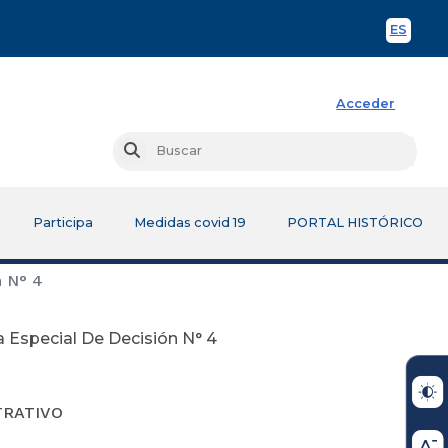
ES
Spani
Acceder
Busc
Buscar
Participa
Medidas covid 19
PORTAL HISTÓRICO
n N° 4
a Especial De Decisión N° 4
TRATIVO