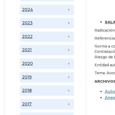
2024
SALA
2023
Radicación
2022
Referencia
Norma a co
2021
Contrataci
Riesgo de 
2020
Entidad au
Tema: Avoc
2019
ARCHIVO
2018
Auto
A
ne
2017