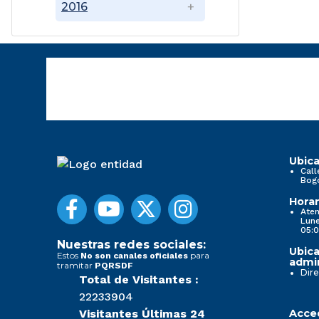
2016
Ubica
Call
Bog
Horar
Aten
Lune
05:0
Nuestras redes sociales:
Ubica
Estos
para
No son canales oficiales
admin
tramitar
PQRSDF
Dire
Total de Visitantes :
22233904
Visitantes Últimas 24
Acced