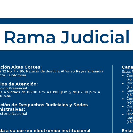
Rama Judicial
ción Altas Cortes:
Cana
e 12 No 7 - 65, Palacio de Justicia Alfonso Reyes Echandía
Estos
otá - Colombia
Con
(+5
Cor
ios de Atención:
(+5
ción Presencial:
Con
s a Viernes de 08:00 a.m. a 01:00 p.m. y de 02:00 p.m. a
(+5
0 p.m.
Com
(+5
ción de Despachos Judiciales y Sedes
Cor
istrativas:
(+5
ctorio Nacional
Dir
Car
(+5
a a su correo electrónico institucional
Enla