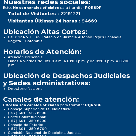
Nuestras redes sociales:
Estos
para tramitar
No son canales oficiales
PQRSDF
Total de Visitantes :
22191721
Visitantes Últimas 24 horas :
94669
Ubicación Altas Cortes:
Calle 12 No 7 - 65, Palacio de Justicia Alfonso Reyes Echandía
Bogotá - Colombia
Horarios de Atención:
Atención Presencial:
Lunes a Viernes de 08:00 a.m. a 01:00 p.m. y de 02:00 p.m. a 05:00
p.m.
Ubicación de Despachos Judiciales
y Sedes administrativas:
Directorio Nacional
Canales de atención:
Estos
para tramitar
No son canales oficiales
PQRSDF
Consejo Superior de la Judicatura:
(+57) 601 - 565 8500
Corte Constitucional:
(+57) 601 - 350 6200
Consejo de Estado:
(+57) 601 - 350 6700
Comisión Nacional de Disciplina Judicial: