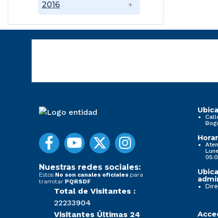
2016
Ubica
Call
Bog
Horar
Aten
Lune
05:0
Nuestras redes sociales:
Ubica
Estos
para
No son canales oficiales
admin
tramitar
PQRSDF
Dire
Total de Visitantes :
22233904
Visitantes Últimas 24
Acced