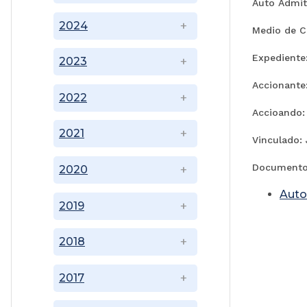
Auto Admit
2024
Medio de Co
Expedient
2023
Accionante
2022
Accioando:
2021
Vinculado: 
Documento
2020
Auto
2019
2018
2017