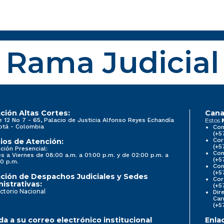
Rama Judicial
ción Altas Cortes:
Cana
e 12 No 7 - 65, Palacio de Justicia Alfonso Reyes Echandía
Estos
otá - Colombia
Con
(+5
Cor
ios de Atención:
(+5
ción Presencial:
Con
s a Viernes de 08:00 a.m. a 01:00 p.m. y de 02:00 p.m. a
(+5
0 p.m.
Com
(+5
ción de Despachos Judiciales y Sedes
Cor
istrativas:
(+5
ctorio Nacional
Dir
Car
(+5
a a su correo electrónico institucional
Enla