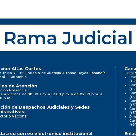
Rama Judicial
ción Altas Cortes:
Cana
e 12 No 7 - 65, Palacio de Justicia Alfonso Reyes Echandía
Estos
otá - Colombia
Con
(+5
Cor
ios de Atención:
(+5
ción Presencial:
Con
s a Viernes de 08:00 a.m. a 01:00 p.m. y de 02:00 p.m. a
(+5
0 p.m.
Com
(+5
ción de Despachos Judiciales y Sedes
Cor
istrativas:
(+5
ctorio Nacional
Dir
Car
(+5
a a su correo electrónico institucional
Enla