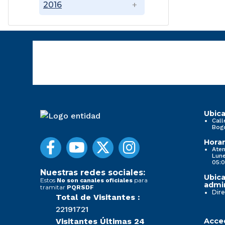
2016
Ubica
Call
Bog
Horar
Aten
Lune
05:0
Nuestras redes sociales:
Ubica
Estos
para
No son canales oficiales
admin
tramitar
PQRSDF
Dire
Total de Visitantes :
22191721
Visitantes Últimas 24
Acced