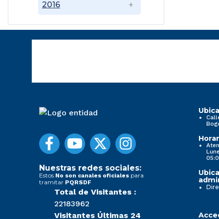
2016
Ubica
Call
Bog
Horar
Aten
Lune
05:0
Nuestras redes sociales:
Ubica
Estos
para
No son canales oficiales
admin
tramitar
PQRSDF
Dire
Total de Visitantes :
22183962
Visitantes Últimas 24
Acced