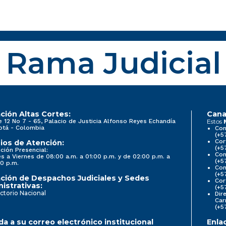
Rama Judicial
ción Altas Cortes:
Cana
e 12 No 7 - 65, Palacio de Justicia Alfonso Reyes Echandía
Estos
otá - Colombia
Con
(+5
Cor
ios de Atención:
(+5
ción Presencial:
Con
s a Viernes de 08:00 a.m. a 01:00 p.m. y de 02:00 p.m. a
(+5
0 p.m.
Com
(+5
ción de Despachos Judiciales y Sedes
Cor
istrativas:
(+5
ctorio Nacional
Dir
Car
(+5
a a su correo electrónico institucional
Enla