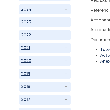
Ref.: Exp 
2024
Referenc
Accionan
2023
Accionad
2022
Document
2021
Tute
Auto
2020
Anex
2019
2018
2017