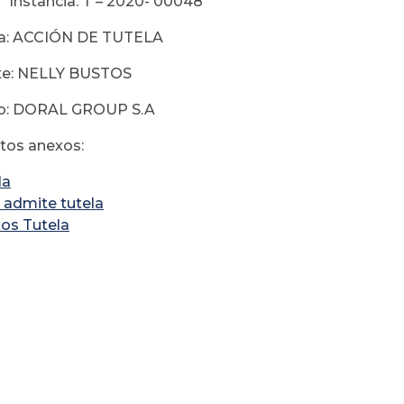
1ª Instancia. T – 2020- 00048
ia: ACCIÓN DE TUTELA
te: NELLY BUSTOS
o: DORAL GROUP S.A
os anexos:
la
 admite tutela
os Tutela