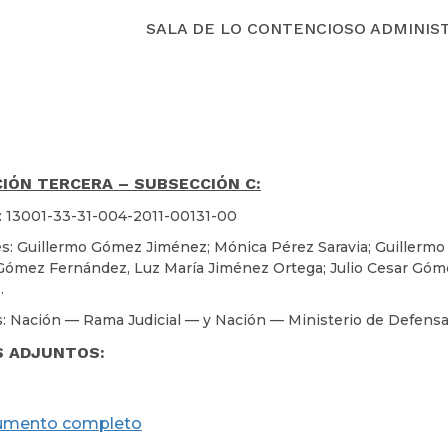
SALA DE LO CONTENCIOSO ADMINIS
IÓN TERCERA – SUBSECCIÓN C:
: 13001-33-31-004-2011-00131-00
s: Guillermo Gómez Jiménez; Mónica Pérez Saravia; Guillermo
Gómez Fernández, Luz María Jiménez Ortega; Julio Cesar Gó
.
: Nación — Rama Judicial — y Nación — Ministerio de Defensa
S ADJUNTOS:
umento completo