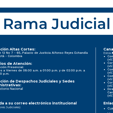
Rama Judicial
ción Altas Cortes:
Cana
e 12 No 7 - 65, Palacio de Justicia Alfonso Reyes Echandía
Estos
otá - Colombia
Con
(+5
Cor
ios de Atención:
(+5
ción Presencial:
Con
s a Viernes de 08:00 a.m. a 01:00 p.m. y de 02:00 p.m. a
(+5
0 p.m.
Com
(+5
ción de Despachos Judiciales y Sedes
Cor
istrativas:
(+5
ctorio Nacional
Dir
Car
(+5
a a su correo electrónico institucional
Enla
ores Judiciales)
Cue