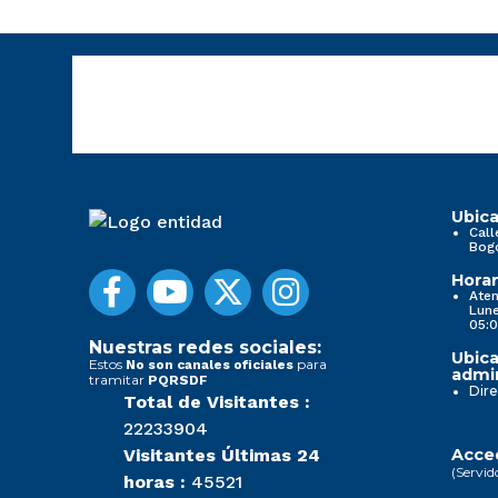
Ubica
Call
Bog
Horar
Aten
Lune
05:0
Nuestras redes sociales:
Ubica
Estos
para
No son canales oficiales
admin
tramitar
PQRSDF
Dire
Total de Visitantes :
22233904
Visitantes Últimas 24
Acced
(Servid
horas :
45521