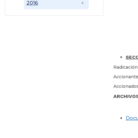
2016
SECC
Radicación
Accionant
Accionados
ARCHIVO
Doc