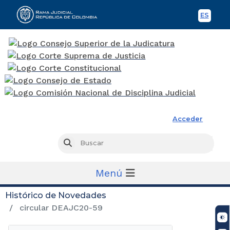
ES
Spani
Rama Judicial
Acceder
Busc
Buscar
Menú
Histórico de Novedades
circular DEAJC20-59