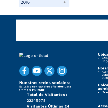
2016
Ubica
Call
Bog
Horar
Aten
Lune
05:0
Nuestras redes sociales:
Ubica
Estos
para
No son canales oficiales
admin
tramitar
PQRSDF
Dire
Total de Visitantes :
22245578
Visitantes Últimas 24
Acced