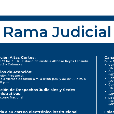
Rama Judicial
ción Altas Cortes:
Cana
e 12 No 7 - 65, Palacio de Justicia Alfonso Reyes Echandía
Estos
otá - Colombia
Con
(+5
Cor
ios de Atención:
(+5
ción Presencial:
Con
s a Viernes de 08:00 a.m. a 01:00 p.m. y de 02:00 p.m. a
(+5
0 p.m.
Com
(+5
ción de Despachos Judiciales y Sedes
Cor
istrativas:
(+5
ctorio Nacional
Dir
Car
(+5
a a su correo electrónico institucional
Enla