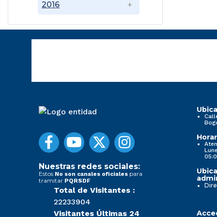
2016
Ubica
Call
Bog
Horar
Aten
Lune
05:0
Nuestras redes sociales:
Ubica
Estos
para
No son canales oficiales
admin
tramitar
PQRSDF
Dire
Total de Visitantes :
22233904
Visitantes Últimas 24
Acced