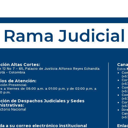
Rama Judicial
ción Altas Cortes:
Cana
e 12 No 7 - 65, Palacio de Justicia Alfonso Reyes Echandía
Estos
otá - Colombia
Con
(+5
Cor
ios de Atención:
(+5
ción Presencial:
Con
s a Viernes de 08:00 a.m. a 01:00 p.m. y de 02:00 p.m. a
(+5
0 p.m.
Com
(+5
ción de Despachos Judiciales y Sedes
Cor
istrativas:
(+5
ctorio Nacional
Dir
Car
(+5
a a su correo electrónico institucional
Enla