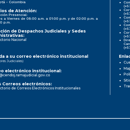
otá - Colombia
Con
(+5
Cor
ios de Atención:
(+5
ción Presencial:
Con
s a Viernes de 08:00 a.m. a 01:00 p.m. y de 02:00 p.m. a
(+5
0 p.m.
Com
(+5
ción de Despachos Judiciales y Sedes
Cor
istrativas:
(+5
ctorio Nacional
Dir
Car
(+5
a a su correo electrónico institucional
Enla
ores Judiciales)
Cue
Map
o electrónico institucional:
Pol
@cendoj.ramajudicial.gov.co
Sit
 Correos electrónicos:
Tra
ctorio de Correos Electrónicos Institucionales