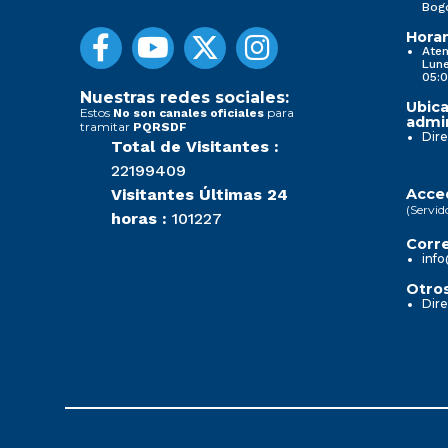
Bog
Horar
Aten
Lune
05:0
Nuestras redes sociales:
Ubica
Estos
para
No son canales oficiales
admin
tramitar
PQRSDF
Dire
Total de Visitantes :
22199409
Visitantes Últimas 24
Acced
(Servid
horas :
101227
Corre
info
Otros
Dire