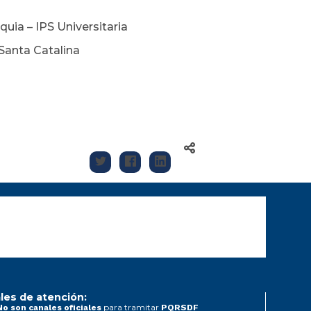
uia – IPS Universitaria
Santa Catalina
les de atención:
para tramitar
No son canales oficiales
PQRSDF