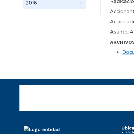
Radicació
2016
Accionant
Accionado
Asunto: A
ARCHIVO
Doc
Ubica
Call