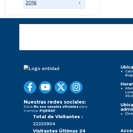
2016
Ubica
Call
Bog
Horar
Aten
Lune
05:0
Nuestras redes sociales:
Ubica
Estos
para
No son canales oficiales
admin
tramitar
PQRSDF
Dire
Total de Visitantes :
22233904
Visitantes Últimas 24
Acced