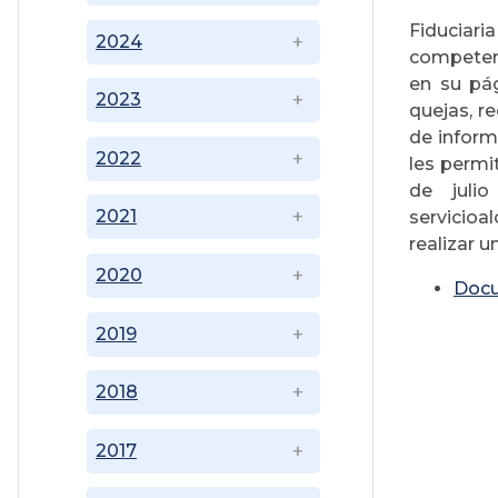
Fiduciari
2024
competente
en su pág
2023
quejas, re
de inform
2022
les permi
de julio
2021
servicioa
realizar 
2020
Doc
2019
2018
2017