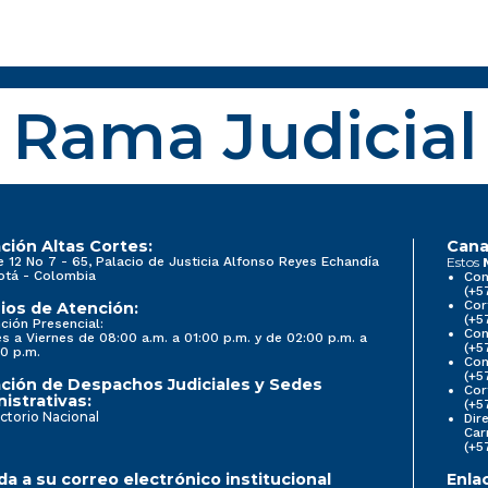
Rama Judicial
ción Altas Cortes:
Cana
e 12 No 7 - 65, Palacio de Justicia Alfonso Reyes Echandía
Estos
otá - Colombia
Con
(+5
Cor
ios de Atención:
(+5
ción Presencial:
Con
s a Viernes de 08:00 a.m. a 01:00 p.m. y de 02:00 p.m. a
(+5
0 p.m.
Com
(+5
ción de Despachos Judiciales y Sedes
Cor
istrativas:
(+5
ctorio Nacional
Dir
Car
(+5
a a su correo electrónico institucional
Enla