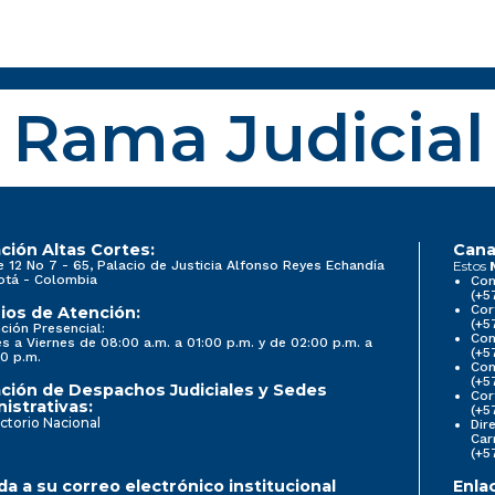
Rama Judicial
ción Altas Cortes:
Cana
e 12 No 7 - 65, Palacio de Justicia Alfonso Reyes Echandía
Estos
otá - Colombia
Con
(+5
Cor
ios de Atención:
(+5
ción Presencial:
Con
s a Viernes de 08:00 a.m. a 01:00 p.m. y de 02:00 p.m. a
(+5
0 p.m.
Com
(+5
ción de Despachos Judiciales y Sedes
Cor
istrativas:
(+5
ctorio Nacional
Dir
Car
(+5
a a su correo electrónico institucional
Enla