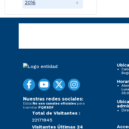
2016
Ubica
Call
Bog
Horar
Aten
Lune
05:0
Nuestras redes sociales:
Ubica
Estos
para
No son canales oficiales
admin
tramitar
PQRSDF
Dire
Total de Visitantes :
22171945
Visitantes Últimas 24
Acced