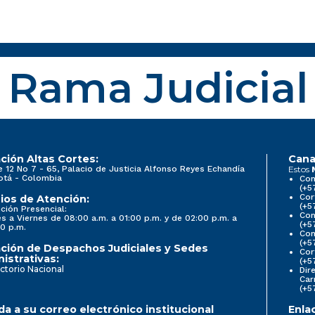
Rama Judicial
ción Altas Cortes:
Cana
e 12 No 7 - 65, Palacio de Justicia Alfonso Reyes Echandía
Estos
otá - Colombia
Con
(+5
Cor
ios de Atención:
(+5
ción Presencial:
Con
s a Viernes de 08:00 a.m. a 01:00 p.m. y de 02:00 p.m. a
(+5
0 p.m.
Com
(+5
ción de Despachos Judiciales y Sedes
Cor
istrativas:
(+5
ctorio Nacional
Dir
Car
(+5
a a su correo electrónico institucional
Enla