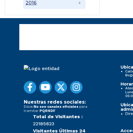
2016
Ubica
Call
Bog
Horar
Aten
Lune
05:0
Nuestras redes sociales:
Ubica
Estos
para
No son canales oficiales
admin
tramitar
PQRSDF
Dire
Total de Visitantes :
22185823
Visitantes Últimas 24
Acced