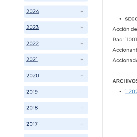
2024
SECC
2023
Acción de
Rad: 1100
2022
Accionant
2021
Accionado
2020
ARCHIVO
1. 2
2019
2018
2017