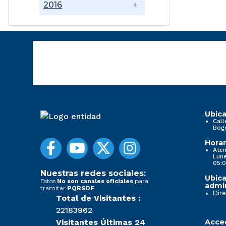
2016
Ubica
Call
Bog
Horar
Aten
Lune
05:0
Nuestras redes sociales:
Ubica
Estos
para
No son canales oficiales
admin
tramitar
PQRSDF
Dire
Total de Visitantes :
22183962
Visitantes Últimas 24
Acced