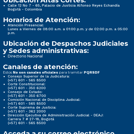
Ubicación Altas Cortes:
Calle 12 No 7 - 65, Palacio de Justicia Alfonso Reyes Echandía
Bogotá - Colombia
Horarios de Atención:
Atención Presencial:
Lunes a Viernes de 08:00 a.m. a 01:00 p.m. y de 02:00 p.m. a 05:00
p.m.
Ubicación de Despachos Judiciales
y Sedes administrativas:
Directorio Nacional
Canales de atención:
Estos
para tramitar
No son canales oficiales
PQRSDF
Consejo Superior de la Judicatura:
(+57) 601 - 565 8500
Corte Constitucional:
(+57) 601 - 350 6200
Consejo de Estado:
(+57) 601 - 350 6700
Comisión Nacional de Disciplina Judicial:
(+57) 601 - 565 8500
Corte Suprema de Justicia:
(+57) 601 - 362 2000
Dirección Ejecutiva de Administración Judicial - DEAJ:
Carrera 7 # 27-18, Bogotá
(+57) 601 - 565 8500
Acceda a su correo electrónico