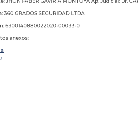
te: JHON FABER GAVIRIA MONTOYA Ap. Judicial: Dr
a: 360 GRADOS SEGURIDAD LTDA
ón: 6300140880022020-00033-01
os anexos:
la
o