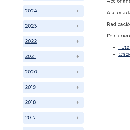
Accionan
2024
Accionad
Radicaci
2023
Document
2022
Tute
Ofici
2021
2020
2019
2018
2017