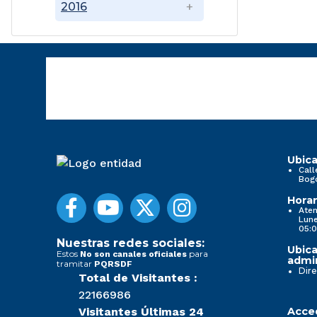
2016
Ubica
Call
Bog
Horar
Aten
Lune
05:0
Nuestras redes sociales:
Ubica
Estos
para
No son canales oficiales
admin
tramitar
PQRSDF
Dire
Total de Visitantes :
22166986
Visitantes Últimas 24
Acced