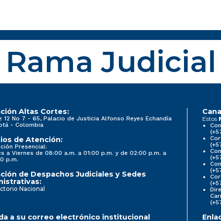
Rama Judicial
ción Altas Cortes:
Cana
e 12 No 7 - 65, Palacio de Justicia Alfonso Reyes Echandía
Estos
otá - Colombia
Con
(+5
Cor
ios de Atención:
(+5
ción Presencial:
Con
s a Viernes de 08:00 a.m. a 01:00 p.m. y de 02:00 p.m. a
(+5
0 p.m.
Com
(+5
ción de Despachos Judiciales y Sedes
Cor
istrativas:
(+5
ctorio Nacional
Dir
Car
(+5
a a su correo electrónico institucional
Enla