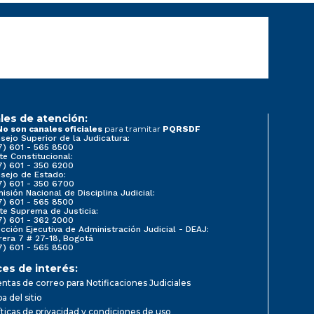
les de atención:
para tramitar
No son canales oficiales
PQRSDF
sejo Superior de la Judicatura:
7) 601 - 565 8500
te Constitucional:
7) 601 - 350 6200
sejo de Estado:
7) 601 - 350 6700
isión Nacional de Disciplina Judicial:
7) 601 - 565 8500
te Suprema de Justicia:
7) 601 - 362 2000
ección Ejecutiva de Administración Judicial - DEAJ:
rera 7 # 27-18, Bogotá
7) 601 - 565 8500
ces de interés:
ntas de correo para Notificaciones Judiciales
a del sitio
íticas de privacidad y condiciones de uso