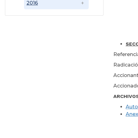
2016
SECC
Referencia
Radicació
Accionant
Accionado
ARCHIVO
Auto
Ane