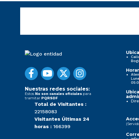
Ubica
Call
Bog
Horar
Aten
Lune
05:0
Nuestras redes sociales:
Ubica
Estos
para
No son canales oficiales
admin
tramitar
PQRSDF
Dire
Total de Visitantes :
22158083
Visitantes Últimas 24
Acced
(Servid
horas :
166399
Corre
info