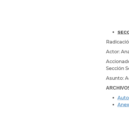
SECC
Radicació
Actor: Ana
Accionado
Sección S
Asunto: A
ARCHIVO
Auto
Ane