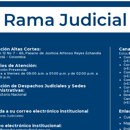
Rama Judicial
ción Altas Cortes:
Cana
e 12 No 7 - 65, Palacio de Justicia Alfonso Reyes Echandía
Estos
otá - Colombia
Con
(+5
Cor
ios de Atención:
(+5
ción Presencial:
Con
s a Viernes de 08:00 a.m. a 01:00 p.m. y de 02:00 p.m. a
(+5
0 p.m.
Com
(+5
ción de Despachos Judiciales y Sedes
Cor
istrativas:
(+5
ctorio Nacional
Dir
Car
(+5
a a su correo electrónico institucional
Enla
ores Judiciales)
Cue
Map
o electrónico institucional:
Pol
@cendoj.ramajudicial.gov.co