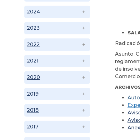
2024
2023
SALA
Radicació
2022
Asunto: C
2021
reglament
de insolv
Comercio,
2020
ARCHIVO
2019
Auto
Expe
2018
Avis
Avis
2017
Ane