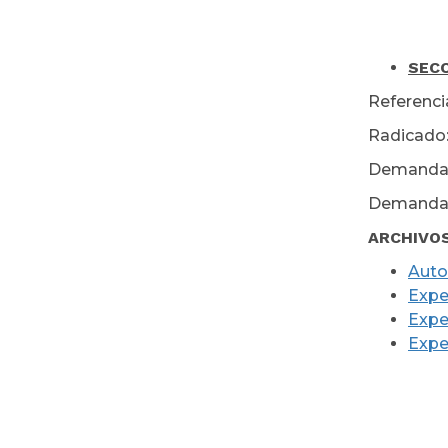
SEC
Referenc
Radicado
Demanda
Demanda
ARCHIVO
Auto
Expe
Expe
Expe