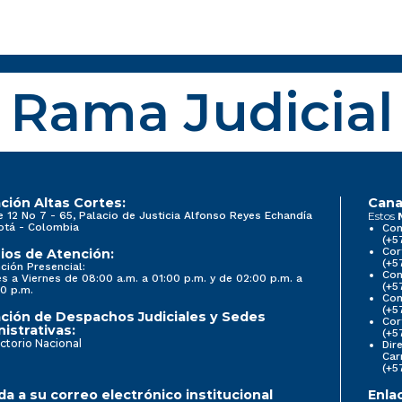
Rama Judicial
ción Altas Cortes:
Cana
e 12 No 7 - 65, Palacio de Justicia Alfonso Reyes Echandía
Estos
otá - Colombia
Con
(+5
Cor
ios de Atención:
(+5
ción Presencial:
Con
s a Viernes de 08:00 a.m. a 01:00 p.m. y de 02:00 p.m. a
(+5
0 p.m.
Com
(+5
ción de Despachos Judiciales y Sedes
Cor
istrativas:
(+5
ctorio Nacional
Dir
Car
(+5
a a su correo electrónico institucional
Enla