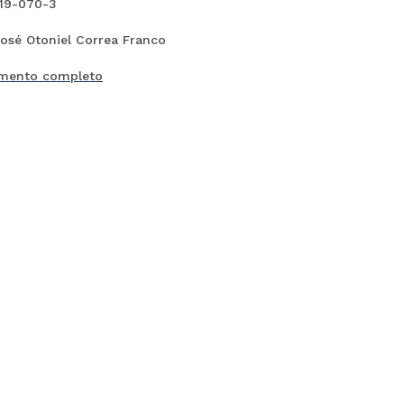
19-070-3
José Otoniel Correa Franco
mento completo