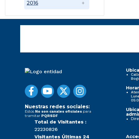
2016
Ubica
Call
Bog
Horar
Aten
Lune
05:0
Nuestras redes sociales:
Ubica
Estos
para
No son canales oficiales
admin
tramitar
PQRSDF
Dire
Total de Visitantes :
22230826
Visitantes Últimas 24
Acced