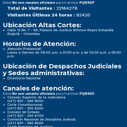
Estos
para tramitar
No son canales oficiales
PQRSDF
Total de Visitantes :
22164276
Visitantes Últimas 24 horas :
92420
Ubicación Altas Cortes:
Calle 12 No 7 - 65, Palacio de Justicia Alfonso Reyes Echandía
Bogotá - Colombia
Horarios de Atención:
Atención Presencial:
Lunes a Viernes de 08:00 a.m. a 01:00 p.m. y de 02:00 p.m. a 05:00
p.m.
Ubicación de Despachos Judiciales
y Sedes administrativas:
Directorio Nacional
Canales de atención:
Estos
para tramitar
No son canales oficiales
PQRSDF
Consejo Superior de la Judicatura:
(+57) 601 - 565 8500
Corte Constitucional:
(+57) 601 - 350 6200
Consejo de Estado:
(+57) 601 - 350 6700
Comisión Nacional de Disciplina Judicial:
(+57) 601 - 565 8500
Corte Suprema de Justicia: