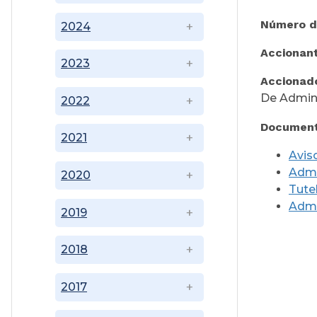
Número d
2024
Accionan
2023
Accionad
De Admini
2022
Document
2021
Avis
Admi
2020
Tute
Admi
2019
2018
2017