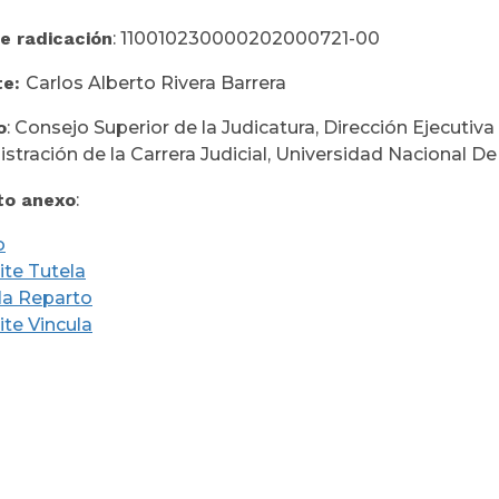
e radicación
: 110010230000202000721-00
te:
Carlos Alberto Rivera Barrera
o
: Consejo Superior de la Judicatura, Dirección Ejecutiv
stración de la Carrera Judicial, Universidad Nacional D
o anexo
:
o
te Tutela
la Reparto
te Vincula