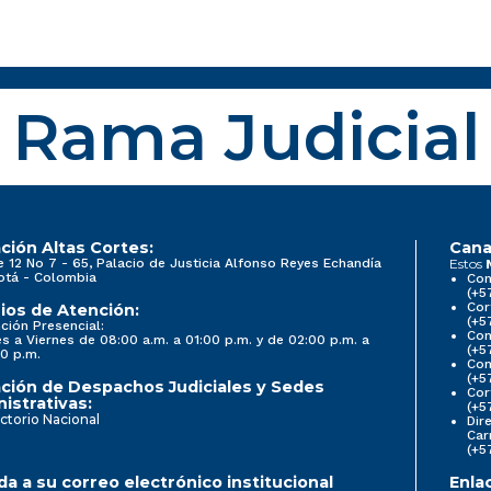
Rama Judicial
ción Altas Cortes:
Cana
e 12 No 7 - 65, Palacio de Justicia Alfonso Reyes Echandía
Estos
otá - Colombia
Con
(+5
Cor
ios de Atención:
(+5
ción Presencial:
Con
s a Viernes de 08:00 a.m. a 01:00 p.m. y de 02:00 p.m. a
(+5
0 p.m.
Com
(+5
ción de Despachos Judiciales y Sedes
Cor
istrativas:
(+5
ctorio Nacional
Dir
Car
(+5
a a su correo electrónico institucional
Enla