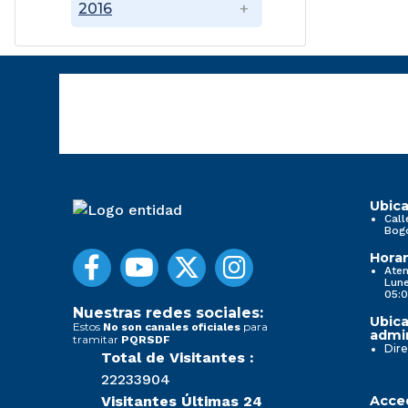
2016
Ubica
Call
Bog
Horar
Aten
Lune
05:0
Nuestras redes sociales:
Ubica
Estos
para
No son canales oficiales
admin
tramitar
PQRSDF
Dire
Total de Visitantes :
22233904
Visitantes Últimas 24
Acced