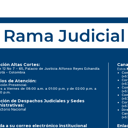
Rama Judicial
ción Altas Cortes:
Cana
e 12 No 7 - 65, Palacio de Justicia Alfonso Reyes Echandía
Estos
otá - Colombia
Con
(+5
Cor
ios de Atención:
(+5
ción Presencial:
Con
s a Viernes de 08:00 a.m. a 01:00 p.m. y de 02:00 p.m. a
(+5
0 p.m.
Com
(+5
ción de Despachos Judiciales y Sedes
Cor
istrativas:
(+5
ctorio Nacional
Dir
Car
(+5
a a su correo electrónico institucional
Enla