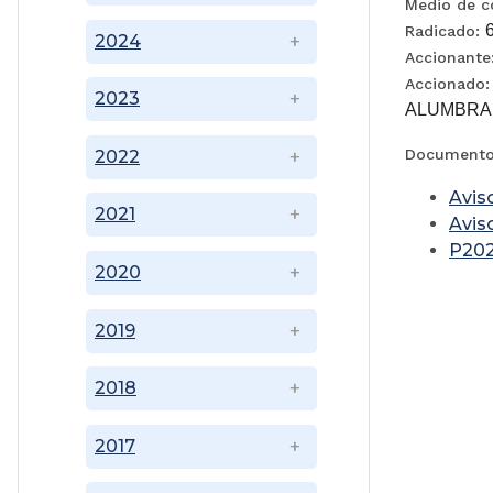
Medio de co
Radicado:
2024
Accionante
Accionado
2023
ALUMBRA
Documentos
2022
Avis
2021
Avis
P20
2020
2019
2018
2017