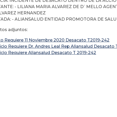
IA: INCIDENTE DE DESACATO DENTRO DE LA ACCIÓN 
ANTE: - LILIANA MARIA ALVAREZ DE D`MELLO AGE
ALVAREZ HERNANDEZ
TADA: - ALIANSALUD ENTIDAD PROMOTORA DE SALUD
os adjuntos:
uto Requiere 11 Noviembre 2020 Desacato T2019-242
Oficio Requiere Dr. Andres Leal Rep Aliansalud Desacato
Oficio Requiere Aliansalud Desacato T 2019-242