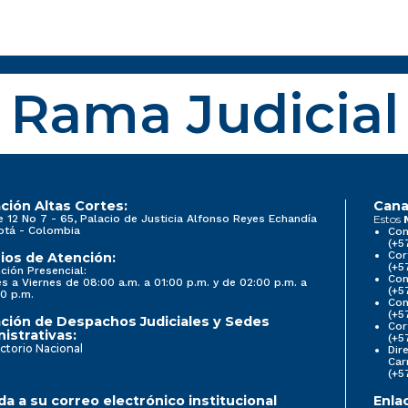
Rama Judicial
ción Altas Cortes:
Cana
e 12 No 7 - 65, Palacio de Justicia Alfonso Reyes Echandía
Estos
otá - Colombia
Con
(+5
Cor
ios de Atención:
(+5
ción Presencial:
Con
s a Viernes de 08:00 a.m. a 01:00 p.m. y de 02:00 p.m. a
(+5
0 p.m.
Com
(+5
ción de Despachos Judiciales y Sedes
Cor
istrativas:
(+5
ctorio Nacional
Dir
Car
(+5
a a su correo electrónico institucional
Enla