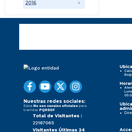
2016
Ubica
Call
Bog
Horar
Aten
Lune
05:0
Nuestras redes sociales:
Ubica
Estos
para
No son canales oficiales
admin
tramitar
PQRSDF
Dire
Total de Visitantes :
22187065
Visitantes Últimas 24
Acced