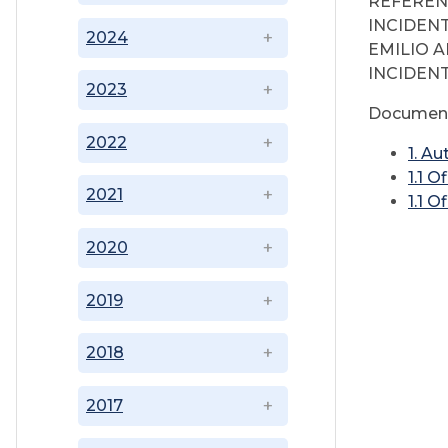
REFERENC
INCIDENT
2024
EMILIO 
INCIDEN
2023
Document
2022
1. A
1.1 
2021
1.1 
2020
2019
2018
2017