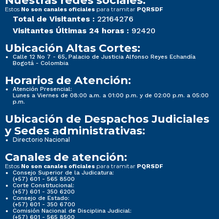
Nuestras redes sociales:
Estos
para tramitar
No son canales oficiales
PQRSDF
Total de Visitantes :
22164276
Visitantes Últimas 24 horas :
92420
Ubicación Altas Cortes:
Calle 12 No 7 - 65, Palacio de Justicia Alfonso Reyes Echandía
Bogotá - Colombia
Horarios de Atención:
Atención Presencial:
Lunes a Viernes de 08:00 a.m. a 01:00 p.m. y de 02:00 p.m. a 05:00
p.m.
Ubicación de Despachos Judiciales
y Sedes administrativas:
Directorio Nacional
Canales de atención:
Estos
para tramitar
No son canales oficiales
PQRSDF
Consejo Superior de la Judicatura:
(+57) 601 - 565 8500
Corte Constitucional:
(+57) 601 - 350 6200
Consejo de Estado:
(+57) 601 - 350 6700
Comisión Nacional de Disciplina Judicial:
(+57) 601 - 565 8500