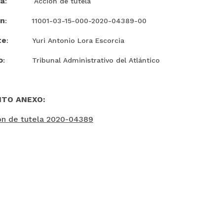
ia
: Acción de tutela
ón
: 11001-03-15-000-2020-04389-00
te
: Yuri Antonio Lora Escorcia
o
: Tribunal Administrativo del Atlántico
TO ANEXO:
ón de tutela 2020-04389