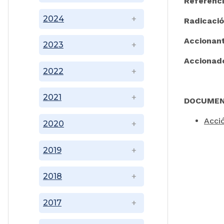
Referenc
2024
Radicaci
Accionan
2023
Accionad
2022
2021
DOCUMEN
Acci
2020
2019
2018
2017