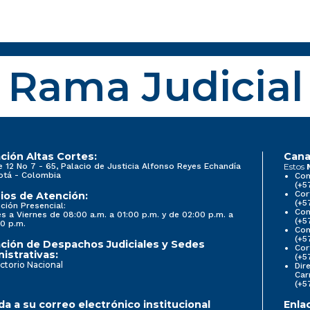
Rama Judicial
ción Altas Cortes:
Cana
e 12 No 7 - 65, Palacio de Justicia Alfonso Reyes Echandía
Estos
otá - Colombia
Con
(+5
Cor
ios de Atención:
(+5
ción Presencial:
Con
s a Viernes de 08:00 a.m. a 01:00 p.m. y de 02:00 p.m. a
(+5
0 p.m.
Com
(+5
ción de Despachos Judiciales y Sedes
Cor
istrativas:
(+5
ctorio Nacional
Dir
Car
(+5
a a su correo electrónico institucional
Enla