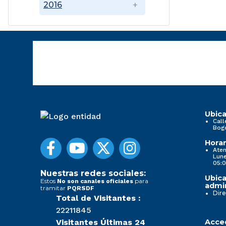
2016
Ubica
Call
Bog
Horar
Aten
Lune
05:0
Nuestras redes sociales:
Ubica
Estos
para
No son canales oficiales
admin
tramitar
PQRSDF
Dire
Total de Visitantes :
22211845
Visitantes Últimas 24
Acced