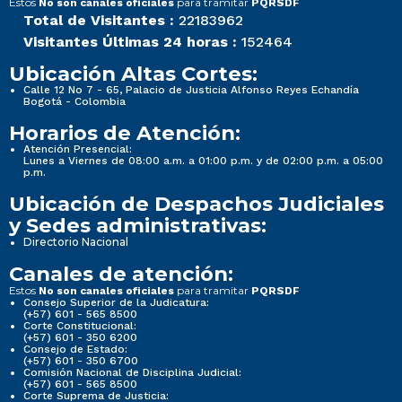
Estos
para tramitar
No son canales oficiales
PQRSDF
Total de Visitantes :
22183962
Visitantes Últimas 24 horas :
152464
Ubicación Altas Cortes:
Calle 12 No 7 - 65, Palacio de Justicia Alfonso Reyes Echandía
Bogotá - Colombia
Horarios de Atención:
Atención Presencial:
Lunes a Viernes de 08:00 a.m. a 01:00 p.m. y de 02:00 p.m. a 05:00
p.m.
Ubicación de Despachos Judiciales
y Sedes administrativas:
Directorio Nacional
Canales de atención:
Estos
para tramitar
No son canales oficiales
PQRSDF
Consejo Superior de la Judicatura:
(+57) 601 - 565 8500
Corte Constitucional:
(+57) 601 - 350 6200
Consejo de Estado:
(+57) 601 - 350 6700
Comisión Nacional de Disciplina Judicial:
(+57) 601 - 565 8500
Corte Suprema de Justicia: