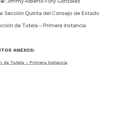
te:
Jimmy Alberto Fory González
o:
Sección Quinta del Consejo de Estado
cción de Tutela – Primera instancia
TOS ANEXOS:
n de Tutela – Primera instancia