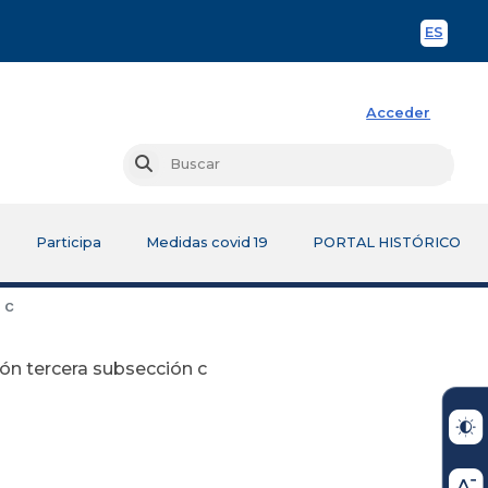
ES
Spani
Acceder
Busc
Buscar
Participa
Medidas covid 19
PORTAL HISTÓRICO
 c
ón tercera subsección c