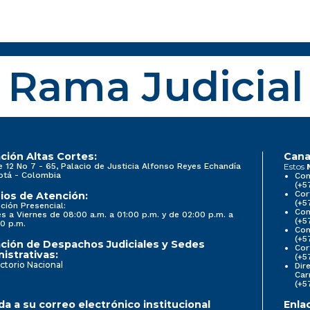
Rama Judicial
ción Altas Cortes:
Cana
e 12 No 7 - 65, Palacio de Justicia Alfonso Reyes Echandía
Estos
otá - Colombia
Con
(+5
Cor
ios de Atención:
(+5
ción Presencial:
Con
s a Viernes de 08:00 a.m. a 01:00 p.m. y de 02:00 p.m. a
(+5
0 p.m.
Com
(+5
ción de Despachos Judiciales y Sedes
Cor
istrativas:
(+5
ctorio Nacional
Dir
Car
(+5
a a su correo electrónico institucional
Enla