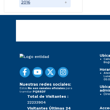
2016
Ubica
Call
Bog
Horar
Aten
Lune
05:0
Nuestras redes sociales:
Ubica
Estos
para
No son canales oficiales
admin
tramitar
PQRSDF
Dire
Total de Visitantes :
22233904
Visitantes Últimas 24
Acced