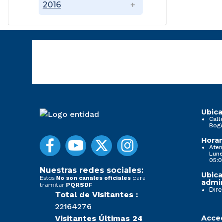
2016
Ubica
Call
Bog
Horar
Aten
Lune
05:0
Nuestras redes sociales:
Ubica
Estos
para
No son canales oficiales
admin
tramitar
PQRSDF
Dire
Total de Visitantes :
22164276
Visitantes Últimas 24
Acced