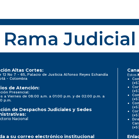
Rama Judicial
ción Altas Cortes:
Cana
e 12 No 7 - 65, Palacio de Justicia Alfonso Reyes Echandía
Estos
otá - Colombia
Con
(+5
Cor
ios de Atención:
(+5
ción Presencial:
Con
s a Viernes de 08:00 a.m. a 01:00 p.m. y de 02:00 p.m. a
(+5
0 p.m.
Com
(+5
ción de Despachos Judiciales y Sedes
Cor
istrativas:
(+5
ctorio Nacional
Dir
Car
(+5
a a su correo electrónico institucional
Enla