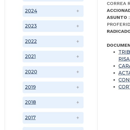
CORREA R
ACCIONA
2024
ASUNTO
PROFERID
2023
RADICAD
2022
DOCUMEN
TRIB
2021
RIS
CAR
2020
ACT
CON
COR
2019
2018
2017