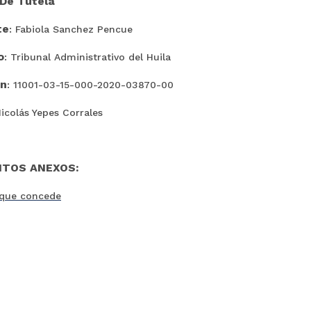
 De Tutela
te
: Fabiola Sanchez Pencue
o
: Tribunal Administrativo del Huila
ón
: 11001-03-15-000-2020-03870-00
 Nicolás Yepes Corrales
TOS ANEXOS:
que concede