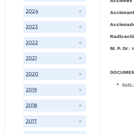
Acciones
2024
Accionan
Accionad
2023
Radicaci
2022
M. P. Dr
.:
2021
DOCUMEN
2020
Auto 
2019
2018
2017