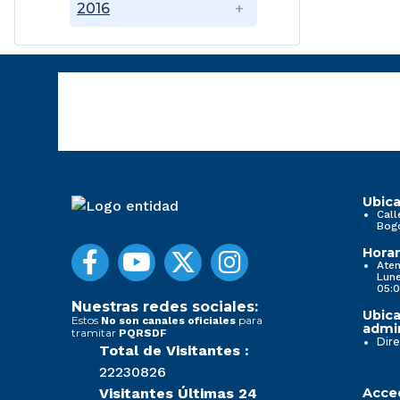
2016
Ubica
Call
Bog
Horar
Aten
Lune
05:0
Nuestras redes sociales:
Ubica
Estos
para
No son canales oficiales
admin
tramitar
PQRSDF
Dire
Total de Visitantes :
22230826
Visitantes Últimas 24
Acced