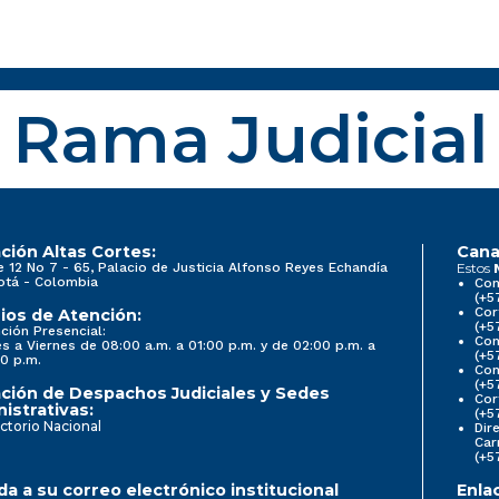
Rama Judicial
ción Altas Cortes:
Cana
e 12 No 7 - 65, Palacio de Justicia Alfonso Reyes Echandía
Estos
otá - Colombia
Con
(+5
Cor
ios de Atención:
(+5
ción Presencial:
Con
s a Viernes de 08:00 a.m. a 01:00 p.m. y de 02:00 p.m. a
(+5
0 p.m.
Com
(+5
ción de Despachos Judiciales y Sedes
Cor
istrativas:
(+5
ctorio Nacional
Dir
Car
(+5
a a su correo electrónico institucional
Enla