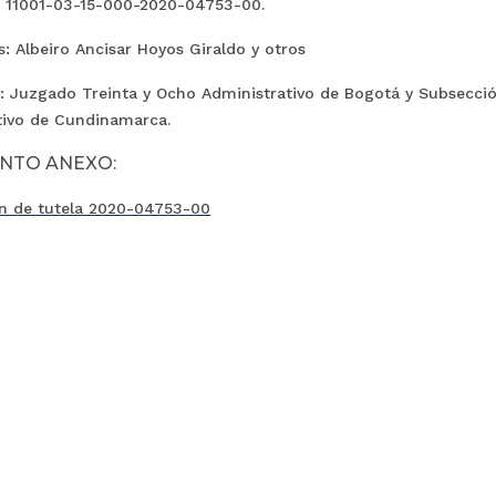
: 11001-03-15-000-2020-04753-00.
: Albeiro Ancisar Hoyos Giraldo y otros
: Juzgado Treinta y Ocho Administrativo de Bogotá y Subsección
tivo de Cundinamarca.
NTO ANEXO:
n de tutela
2020-04753-00