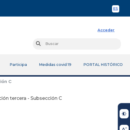
ES
Spani
Acceder
Busc
Buscar
Participa
Medidas covid 19
PORTAL HISTÓRICO
ión C
ión tercera - Subsección C