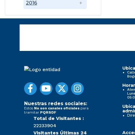
2016
Ubica
Call
Bog
Horar
Aten
Lune
05:0
Nuestras redes sociales:
Ubica
Estos
para
No son canales oficiales
admin
tramitar
PQRSDF
Dire
Total de Visitantes :
22233904
Visitantes Últimas 24
Acced