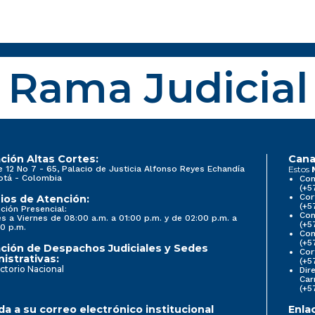
Rama Judicial
ción Altas Cortes:
Cana
e 12 No 7 - 65, Palacio de Justicia Alfonso Reyes Echandía
Estos
otá - Colombia
Con
(+5
Cor
ios de Atención:
(+5
ción Presencial:
Con
s a Viernes de 08:00 a.m. a 01:00 p.m. y de 02:00 p.m. a
(+5
0 p.m.
Com
(+5
ción de Despachos Judiciales y Sedes
Cor
istrativas:
(+5
ctorio Nacional
Dir
Car
(+5
a a su correo electrónico institucional
Enla