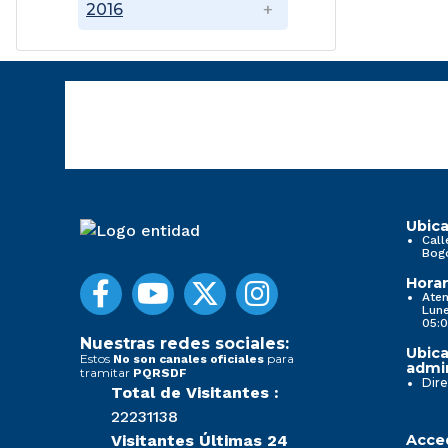
2016
Ubica
Call
Bog
Horar
Aten
Lune
05:0
Nuestras redes sociales:
Ubica
Estos
para
No son canales oficiales
admin
tramitar
PQRSDF
Dire
Total de Visitantes :
22231138
Visitantes Últimas 24
Acced