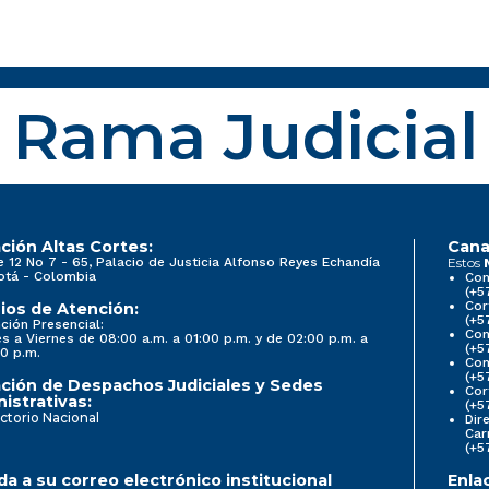
Rama Judicial
ción Altas Cortes:
Cana
e 12 No 7 - 65, Palacio de Justicia Alfonso Reyes Echandía
Estos
otá - Colombia
Con
(+5
Cor
ios de Atención:
(+5
ción Presencial:
Con
s a Viernes de 08:00 a.m. a 01:00 p.m. y de 02:00 p.m. a
(+5
0 p.m.
Com
(+5
ción de Despachos Judiciales y Sedes
Cor
istrativas:
(+5
ctorio Nacional
Dir
Car
(+5
a a su correo electrónico institucional
Enla