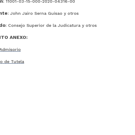
ón
: 11001-03-15-000-2020-04316-00
nte
: John Jairo Serna Guisao y otros
do
: Consejo Superior de la Judicatura y otros
TO ANEXO:
Admisorio
to de Tutela