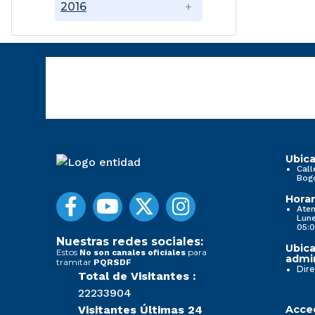
2016
Ubica
Call
Bog
Horar
Aten
Lune
05:0
Nuestras redes sociales:
Ubica
Estos
para
No son canales oficiales
admin
tramitar
PQRSDF
Dire
Total de Visitantes :
22233904
Visitantes Últimas 24
Acced