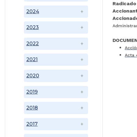
Radicado
Accionan
2024
Accionad
Administrac
2023
DOCUMEN
2022
Acció
Acta 
2021
2020
2019
2018
2017