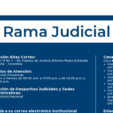
Rama Judicial
ción Altas Cortes:
Cana
e 12 No 7 - 65, Palacio de Justicia Alfonso Reyes Echandía
Estos
otá - Colombia
Con
(+5
Cor
ios de Atención:
(+5
ción Presencial:
Con
s a Viernes de 08:00 a.m. a 01:00 p.m. y de 02:00 p.m. a
(+5
0 p.m.
Com
(+5
ción de Despachos Judiciales y Sedes
Cor
istrativas:
(+5
ctorio Nacional
Dir
Car
(+5
a a su correo electrónico institucional
Enla