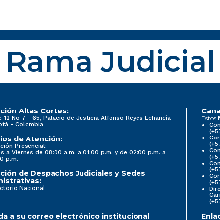
Rama Judicial
ción Altas Cortes:
Cana
e 12 No 7 - 65, Palacio de Justicia Alfonso Reyes Echandía
Estos
otá - Colombia
Con
(+5
Cor
ios de Atención:
(+5
ción Presencial:
Con
s a Viernes de 08:00 a.m. a 01:00 p.m. y de 02:00 p.m. a
(+5
0 p.m.
Com
(+5
ción de Despachos Judiciales y Sedes
Cor
istrativas:
(+5
ctorio Nacional
Dir
Car
(+5
a a su correo electrónico institucional
Enla