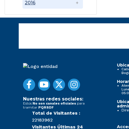
2016
Ubica
Call
Bog
Horar
Aten
Lune
05:0
Nuestras redes sociales:
Ubica
Estos
para
No son canales oficiales
admin
tramitar
PQRSDF
Dire
Total de Visitantes :
22183962
Visitantes Últimas 24
Acced