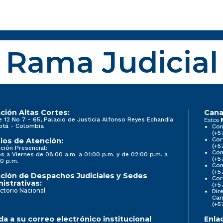
Rama Judicial
ción Altas Cortes:
Cana
e 12 No 7 - 65, Palacio de Justicia Alfonso Reyes Echandía
Estos
otá - Colombia
Con
(+5
Cor
ios de Atención:
(+5
ción Presencial:
Con
s a Viernes de 08:00 a.m. a 01:00 p.m. y de 02:00 p.m. a
(+5
0 p.m.
Com
(+5
ción de Despachos Judiciales y Sedes
Cor
istrativas:
(+5
ctorio Nacional
Dir
Car
(+5
a a su correo electrónico institucional
Enla