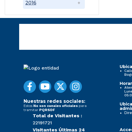
2016
Ubica
Call
Bog
Horar
Aten
Lune
05:0
Nuestras redes sociales:
Ubica
Estos
para
No son canales oficiales
admin
tramitar
PQRSDF
Dire
Total de Visitantes :
22191721
Visitantes Últimas 24
Acced