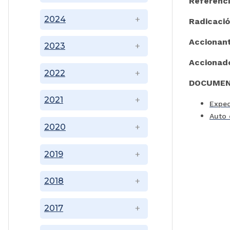
Referenc
2024
Radicaci
Accionan
2023
Accionad
2022
DOCUMEN
2021
Exped
Auto 
2020
2019
2018
2017