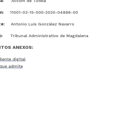
ia
: Acción de Tutela
ón
: 11001-03-15-000-2020-04886-00
te
: Antonio Luis González Navarro
o
: Tribunal Administrativo de Magdalena
TOS ANEXOS:
iente digital
que admite