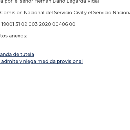
 por: el señor Hernán Darío Legarda Vidal
 Comisión Nacional del Servicio Civil y el Servicio Nacio
 19001 31 09 003 2020 00406 00
os anexos:
nda de tutela
 admite y niega medida provisional