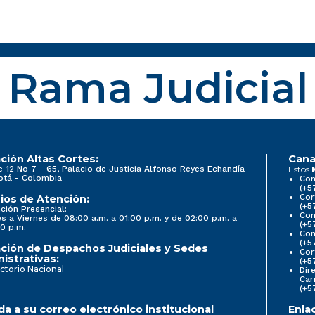
Rama Judicial
ción Altas Cortes:
Cana
e 12 No 7 - 65, Palacio de Justicia Alfonso Reyes Echandía
Estos
otá - Colombia
Con
(+5
Cor
ios de Atención:
(+5
ción Presencial:
Con
s a Viernes de 08:00 a.m. a 01:00 p.m. y de 02:00 p.m. a
(+5
0 p.m.
Com
(+5
ción de Despachos Judiciales y Sedes
Cor
istrativas:
(+5
ctorio Nacional
Dir
Car
(+5
a a su correo electrónico institucional
Enla