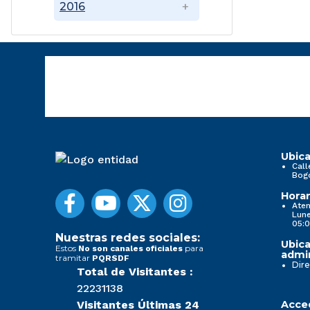
2016
Ubica
Call
Bog
Horar
Aten
Lune
05:0
Nuestras redes sociales:
Ubica
Estos
para
No son canales oficiales
admin
tramitar
PQRSDF
Dire
Total de Visitantes :
22231138
Visitantes Últimas 24
Acced