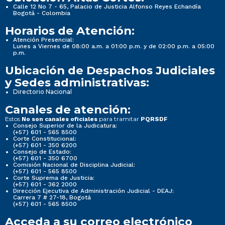
Calle 12 No 7 - 65, Palacio de Justicia Alfonso Reyes Echandía
Bogotá - Colombia
Horarios de Atención:
Atención Presencial:
Lunes a Viernes de 08:00 a.m. a 01:00 p.m. y de 02:00 p.m. a 05:00
p.m.
Ubicación de Despachos Judiciales
y Sedes administrativas:
Directorio Nacional
Canales de atención:
Estos
para tramitar
No son canales oficiales
PQRSDF
Consejo Superior de la Judicatura:
(+57) 601 - 565 8500
Corte Constitucional:
(+57) 601 - 350 6200
Consejo de Estado:
(+57) 601 - 350 6700
Comisión Nacional de Disciplina Judicial:
(+57) 601 - 565 8500
Corte Suprema de Justicia:
(+57) 601 - 362 2000
Dirección Ejecutiva de Administración Judicial - DEAJ:
Carrera 7 # 27-18, Bogotá
(+57) 601 - 565 8500
Acceda a su correo electrónico