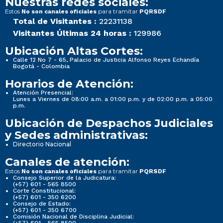
Nuestras redes sociales:
Estos
para tramitar
No son canales oficiales
PQRSDF
Total de Visitantes :
22231138
Visitantes Últimas 24 horas :
129986
Ubicación Altas Cortes:
Calle 12 No 7 - 65, Palacio de Justicia Alfonso Reyes Echandía
Bogotá - Colombia
Horarios de Atención:
Atención Presencial:
Lunes a Viernes de 08:00 a.m. a 01:00 p.m. y de 02:00 p.m. a 05:00
p.m.
Ubicación de Despachos Judiciales
y Sedes administrativas:
Directorio Nacional
Canales de atención:
Estos
para tramitar
No son canales oficiales
PQRSDF
Consejo Superior de la Judicatura:
(+57) 601 - 565 8500
Corte Constitucional:
(+57) 601 - 350 6200
Consejo de Estado:
(+57) 601 - 350 6700
Comisión Nacional de Disciplina Judicial: