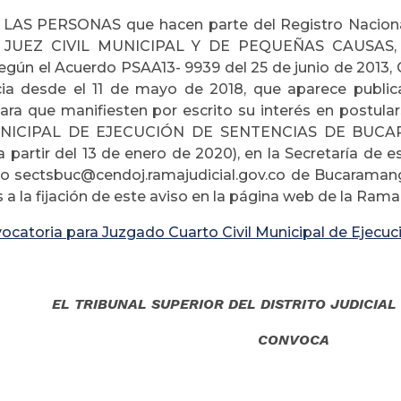
LAS PERSONAS que hacen parte del Registro Nacional
 JUEZ CIVIL MUNICIPAL Y DE PEQUEÑAS CAUSAS, c
egún el Acuerdo PSAA13- 9939 del 25 de junio de 2013, C
cia desde el 11 de mayo de 2018, que aparece publi
 para que manifiesten por escrito su interés en postu
UNICIPAL DE EJECUCIÓN DE SENTENCIAS DE BUC
a partir del 13 de enero de 2020), en la Secretaría de e
co sectsbuc@cendoj.ramajudicial.gov.co de Bucaramanga
 a la fijación de este aviso en la página web de la Rama 
ocatoria para Juzgado Cuarto Civil Municipal de Ejecu
ciembre 14 
EL TRIBUNAL SUPERIOR DEL DISTRITO JUDICIA
CONVOCA