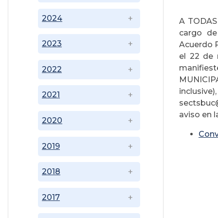
2024
A TODAS 
cargo de
2023
Acuerdo P
el 22 de
manifies
2022
MUNICIPA
inclus
2021
sectsbuc@c
aviso en 
2020
Conv
2019
Di
2018
2017