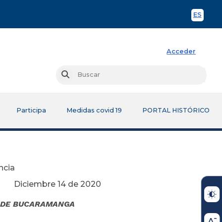
ES
Spani
Acceder
Busc
Buscar
Participa
Medidas covid 19
PORTAL HISTÓRICO
ncia
e 2020
L DE BUCARAMANGA