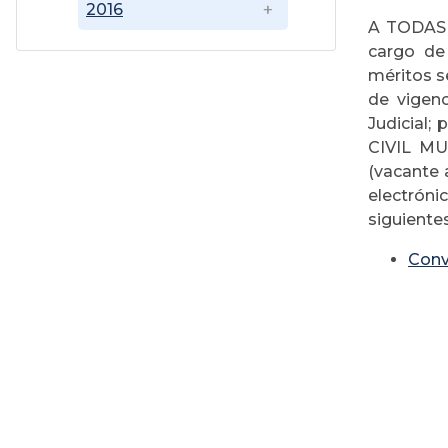
2016
A TODAS 
cargo de
méritos s
de vigen
Judicial;
CIVIL M
(vacante 
electróni
siguientes
Conv
Di