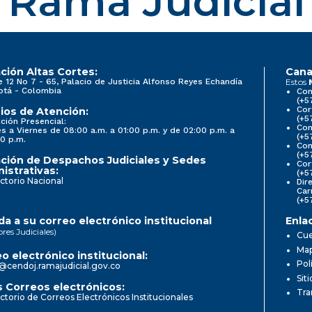
Rama Judicial
ción Altas Cortes:
Cana
e 12 No 7 - 65, Palacio de Justicia Alfonso Reyes Echandía
Estos
otá - Colombia
Con
(+5
Cor
ios de Atención:
(+5
ción Presencial:
Con
s a Viernes de 08:00 a.m. a 01:00 p.m. y de 02:00 p.m. a
(+5
0 p.m.
Com
(+5
ción de Despachos Judiciales y Sedes
Cor
istrativas:
(+5
ctorio Nacional
Dir
Car
(+5
a a su correo electrónico institucional
Enla
ores Judiciales)
Cue
Map
o electrónico institucional:
Pol
@cendoj.ramajudicial.gov.co
Sit
 Correos electrónicos:
Tra
ctorio de Correos Electrónicos Institucionales