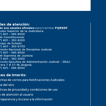
les de atención:
para tramitar
No son canales oficiales
PQRSDF
sejo Superior de la Judicatura:
7) 601 - 565 8500
te Constitucional:
7) 601 - 350 6200
sejo de Estado:
7) 601 - 350 6700
isión Nacional de Disciplina Judicial:
7) 601 - 565 8500
te Suprema de Justicia:
7) 601 - 362 2000
ección Ejecutiva de Administración Judicial - DEAJ:
rera 7 # 27-18, Bogotá
7) 601 - 565 8500
ces de interés:
ntas de correo para Notificaciones Judiciales
a del sitio
íticas de privacidad y condiciones de uso
io de atención al usuario
nsparencia y Acceso a la información