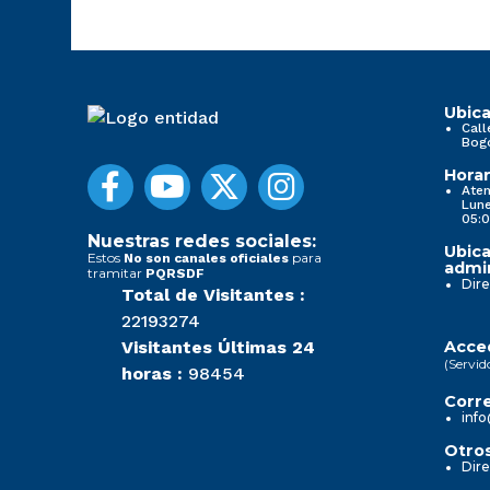
Ubica
Call
Bog
Horar
Aten
Lune
05:0
Nuestras redes sociales:
Ubica
Estos
para
No son canales oficiales
admin
tramitar
PQRSDF
Dire
Total de Visitantes :
22193274
Visitantes Últimas 24
Acced
(Servid
horas :
98454
Corre
info
Otros
Dire