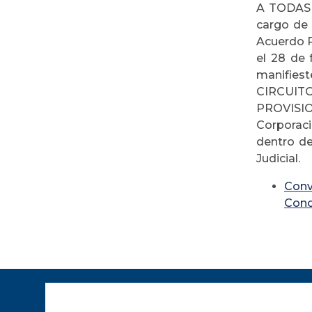
A TODAS 
cargo de
Acuerdo P
el 28 de 
manifies
CIRCUIT
PROVISIO
Corporaci
dentro de
Judicial.
Conv
Cono