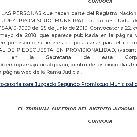
CONVOCA
LAS PERSONAS que hacen parte del Registro Nacional
 JUEZ PROMISCUO MUNICIPAL, como resultado del
SAA13-9939 del 25 de junio de 2013, Convocatoria 22, co
 mayo de 2018, que aparece publicada en la página 
ten por escrito su interés en postularse para el
L DE PIEDECUESTA, EN PROVISIONALIDAD, (vacante a
ive), en la Secretaría de esta Corpora
endoj.ramajudicial.gov.co, dentro de los cinco días hábi
la página web de la Rama Judicial.
ocatoria para Juzgado Segundo Promiscuo Municipal 
ciembre 14 
EL TRIBUNAL SUPERIOR DEL DISTRITO JUDICIA
CONVOCA