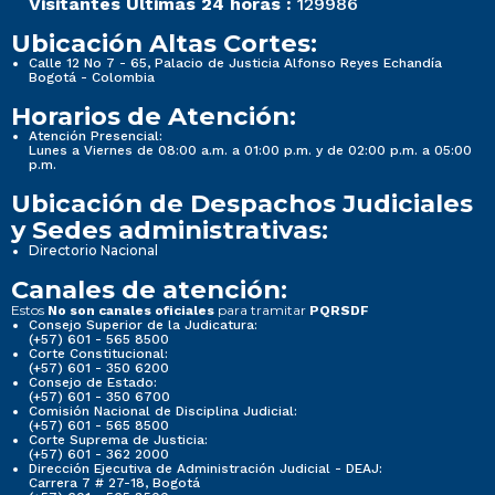
Visitantes Últimas 24 horas :
129986
Ubicación Altas Cortes:
Calle 12 No 7 - 65, Palacio de Justicia Alfonso Reyes Echandía
Bogotá - Colombia
Horarios de Atención:
Atención Presencial:
Lunes a Viernes de 08:00 a.m. a 01:00 p.m. y de 02:00 p.m. a 05:00
p.m.
Ubicación de Despachos Judiciales
y Sedes administrativas:
Directorio Nacional
Canales de atención:
Estos
para tramitar
No son canales oficiales
PQRSDF
Consejo Superior de la Judicatura:
(+57) 601 - 565 8500
Corte Constitucional:
(+57) 601 - 350 6200
Consejo de Estado:
(+57) 601 - 350 6700
Comisión Nacional de Disciplina Judicial:
(+57) 601 - 565 8500
Corte Suprema de Justicia:
(+57) 601 - 362 2000
Dirección Ejecutiva de Administración Judicial - DEAJ:
Carrera 7 # 27-18, Bogotá